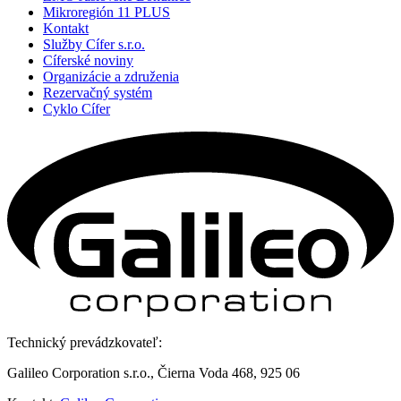
Mikroregión 11 PLUS
Kontakt
Služby Cífer s.r.o.
Cíferské noviny
Organizácie a združenia
Rezervačný systém
Cyklo Cífer
Technický prevádzkovateľ:
Galileo Corporation s.r.o., Čierna Voda 468, 925 06