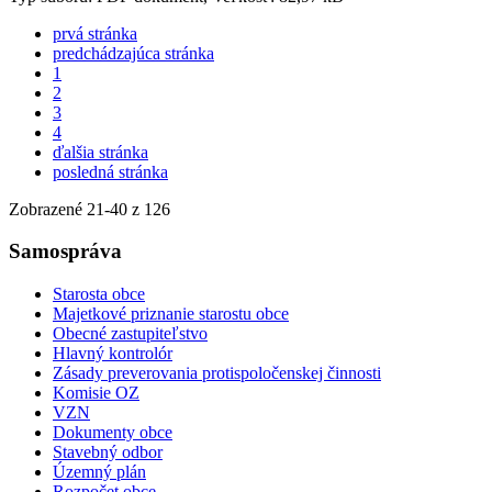
prvá stránka
predchádzajúca stránka
1
2
3
4
ďalšia stránka
posledná stránka
Zobrazené
21
-
40
z 126
Samospráva
Starosta obce
Majetkové priznanie starostu obce
Obecné zastupiteľstvo
Hlavný kontrolór
Zásady preverovania protispoločenskej činnosti
Komisie OZ
VZN
Dokumenty obce
Stavebný odbor
Územný plán
Rozpočet obce