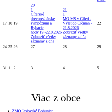
20
1
21
Cíferské
1
drevorezbárske
MO MS v Cíferi -
17
18
19
sympózium a
Výlet do Čičman -
22
Rybacie
21.8.2026
hody,19.-22.8.2026
Zobraziť všetky
Zobraziť všetky
záznamy z dňa
záznamy z dňa
24
25
26
27
28
29
31
1
2
3
4
5
Viac z obce
ZMO Jaslovské Bohunice