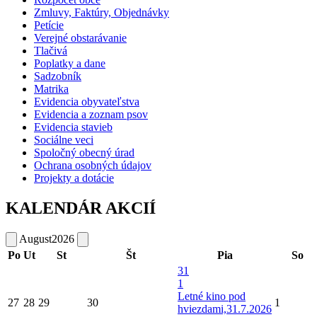
Zmluvy, Faktúry, Objednávky
Petície
Verejné obstarávanie
Tlačivá
Poplatky a dane
Sadzobník
Matrika
Evidencia obyvateľstva
Evidencia a zoznam psov
Evidencia stavieb
Sociálne veci
Spoločný obecný úrad
Ochrana osobných údajov
Projekty a dotácie
KALENDÁR AKCIÍ
August
2026
Po
Ut
St
Št
Pia
So
31
1
Letné kino pod
27
28
29
30
1
hviezdami,31.7.2026