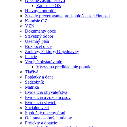
Obecné zastupiteľstvo
Zápisnice OZ
Hlavný kontrolór
Zásady preverovania protispoločenskej činnosti
Komisie OZ
VZN
Dokumenty obce
Stavebný odbor
Územný plán
Rozpočet obce
Zmluvy, Faktúry, Objednávky
Petície
Verejné obstarávanie
Výzvy na predkladanie ponúk
Tlačivá
Poplatky a dane
Sadzobník
Matrika
Evidencia obyvateľstva
Evidencia a zoznam psov
Evidencia stavieb
Sociálne veci
Spoločný obecný úrad
Ochrana osobných údajov
Projekty a dotácie