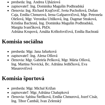
predseda: Ing. Andrea Ujháziová
zapisovateľ: Ing. Dominika Magušin Podhradská
členovia: Ing. Richard Krajčovič, Iveta Puchoňová, Dušan
Caja, Emília Chmurová, Irena Gašparovičová, Mgr. Petronela
Olešová, Mgr. Veronika Uhlíková, Ing. Dagmar Straková,
Kristína Bachratá, Ing. Dominika Magušin Podhradská,
Margita Ivančíková, PhDr.
Adriána Krupová, Amália Krištofovičová, Emília Bachratá
Komisia sociálna
predseda: Mgr. Jana Jašurková
zapisovateľ: Ing. Alena Olšová
členovia: Mgr. Gabriela Pešková, Mgr. Mária Olšová,
Ing. Martina Novická, Bc. Adriána Jedličková, Eva
Masarovičová
Komisia športová
predseda: Mgr. Michal Križan
zapisovateľ: Mgr. Adriána Chalupková
členovia: Sabína Štefíková, Emília Chmurová, Jozef Cisár,
Ing. Tibor Čambál, Ivan Zelenský