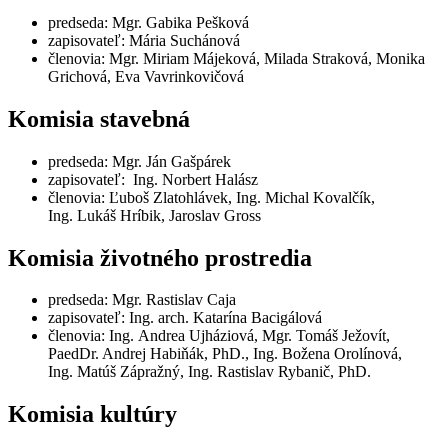
predseda: Mgr. Gabika Pešková
zapisovateľ: Mária Suchánová
členovia: Mgr. Miriam Májeková, Milada Straková, Monika
Grichová, Eva Vavrinkovičová
Komisia stavebná
predseda: Mgr. Ján Gašpárek
zapisovateľ: Ing. Norbert Halász
členovia: Ľuboš Zlatohlávek, Ing. Michal Kovalčík,
Ing. Lukáš Hríbik, Jaroslav Gross
Komisia životného prostredia
predseda: Mgr. Rastislav Caja
zapisovateľ: Ing. arch. Katarína Bacigálová
členovia: Ing. Andrea Ujháziová, Mgr. Tomáš Ježovít,
PaedDr. Andrej Habiňák, PhD., Ing. Božena Orolínová,
Ing. Matúš Zápražný, Ing. Rastislav Rybanič, PhD.
Komisia kultúry