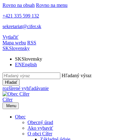
Rovno na obsah
Rovno na menu
+421 335 599 132
sekretariat@cifer.sk
Vytlačiť
Mapa webu
RSS
SK
Slovensky
SK
Slovensky
EN
English
Hľadaný výraz
Hľadať
rozšírené vyhľadávanie
Cífer
Menu
Obec
Obecný úrad
Ako vybaviť
O obci Cífer
Základné údaje