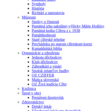
Symboly
História
Richtári a starostovia
Múzeum
Správy o činnosti
Pamätná izba sakrálnej výšivky Márie Hollósy
Pamätná kniha Cífera z r. 1938
Pamätihodnosti
Staré cíferské tehelne
Prechádzka po starom cíferskom korze
Kamaldulská biblia
Organizácie a združenia
Jednota dôchodcov
Klub dôchodcov
Záhradkári a vinári
Spolok priateľov hudby
OZ CZIFFER
Matica slovenská
OZ Živá tradícia Cífer
Knižnica
Šport v obci
Prenájom športovísk
Zdravotníctvo
Detský lekár
Všeobecný lekár pre dospelých