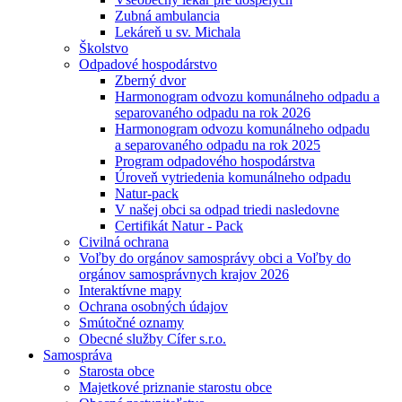
Zubná ambulancia
Lekáreň u sv. Michala
Školstvo
Odpadové hospodárstvo
Zberný dvor
Harmonogram odvozu komunálneho odpadu a
separovaného odpadu na rok 2026
Harmonogram odvozu komunálneho odpadu
a separovaného odpadu na rok 2025
Program odpadového hospodárstva
Úroveň vytriedenia komunálneho odpadu
Natur-pack
V našej obci sa odpad triedi nasledovne
Certifikát Natur - Pack
Civilná ochrana
Voľby do orgánov samosprávy obci a Voľby do
orgánov samosprávnych krajov 2026
Interaktívne mapy
Ochrana osobných údajov
Smútočné oznamy
Obecné služby Cífer s.r.o.
Samospráva
Starosta obce
Majetkové priznanie starostu obce