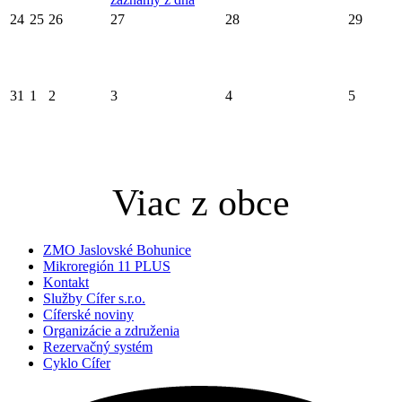
24
25
26
27
28
29
31
1
2
3
4
5
Viac z obce
ZMO Jaslovské Bohunice
Mikroregión 11 PLUS
Kontakt
Služby Cífer s.r.o.
Cíferské noviny
Organizácie a združenia
Rezervačný systém
Cyklo Cífer