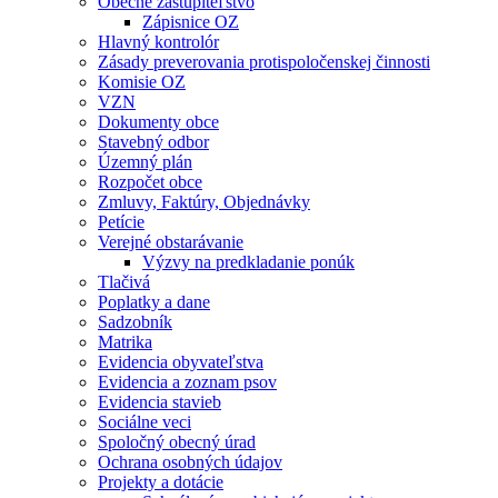
Obecné zastupiteľstvo
Zápisnice OZ
Hlavný kontrolór
Zásady preverovania protispoločenskej činnosti
Komisie OZ
VZN
Dokumenty obce
Stavebný odbor
Územný plán
Rozpočet obce
Zmluvy, Faktúry, Objednávky
Petície
Verejné obstarávanie
Výzvy na predkladanie ponúk
Tlačivá
Poplatky a dane
Sadzobník
Matrika
Evidencia obyvateľstva
Evidencia a zoznam psov
Evidencia stavieb
Sociálne veci
Spoločný obecný úrad
Ochrana osobných údajov
Projekty a dotácie