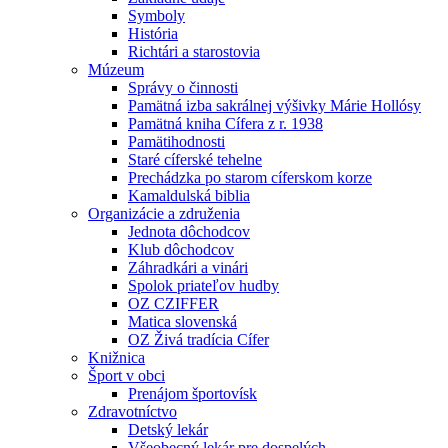
Symboly
História
Richtári a starostovia
Múzeum
Správy o činnosti
Pamätná izba sakrálnej výšivky Márie Hollósy
Pamätná kniha Cífera z r. 1938
Pamätihodnosti
Staré cíferské tehelne
Prechádzka po starom cíferskom korze
Kamaldulská biblia
Organizácie a združenia
Jednota dôchodcov
Klub dôchodcov
Záhradkári a vinári
Spolok priateľov hudby
OZ CZIFFER
Matica slovenská
OZ Živá tradícia Cífer
Knižnica
Šport v obci
Prenájom športovísk
Zdravotníctvo
Detský lekár
Všeobecný lekár pre dospelých