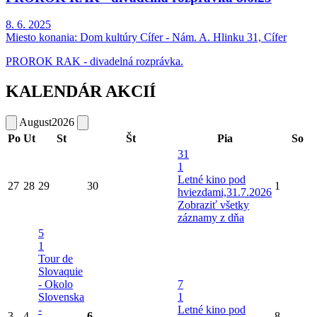
8. 6. 2025
Miesto konania:
Dom kultúry Cífer - Nám. A. Hlinku 31, Cífer
PROROK RAK - divadelná rozprávka.
KALENDÁR AKCIÍ
August
2026
Po
Ut
St
Št
Pia
So
31
1
Letné kino pod
27
28
29
30
1
hviezdami,31.7.2026
Zobraziť všetky
záznamy z dňa
5
1
Tour de
Slovaquie
- Okolo
7
Slovenska
1
-
Letné kino pod
3
4
6
8