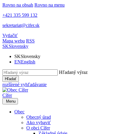
Rovno na obsah
Rovno na menu
+421 335 599 132
sekretariat@cifer.sk
Vytlačiť
Mapa webu
RSS
SK
Slovensky
SK
Slovensky
EN
English
Hľadaný výraz
Hľadať
rozšírené vyhľadávanie
Cífer
Menu
Obec
Obecný úrad
Ako vybaviť
O obci Cífer
Základné údaje