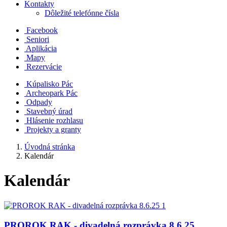
Kontakty
Dôležité telefónne čísla
Facebook
Seniori
Aplikácia
Mapy
Rezervácie
Kúpalisko Pác
Archeopark Pác
Odpady
Stavebný úrad
Hlásenie rozhlasu
Projekty a granty
Úvodná stránka
Kalendár
Kalendár
PROROK RAK - divadelná rozprávka 8.6.25