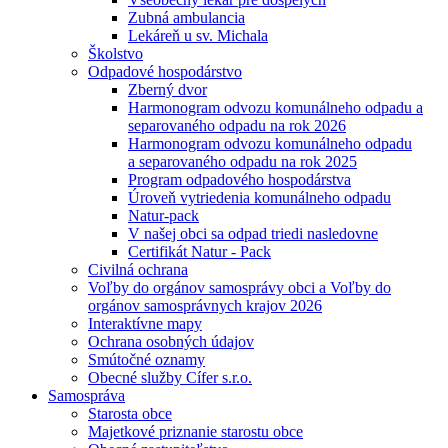
Zubná ambulancia
Lekáreň u sv. Michala
Školstvo
Odpadové hospodárstvo
Zberný dvor
Harmonogram odvozu komunálneho odpadu a
separovaného odpadu na rok 2026
Harmonogram odvozu komunálneho odpadu
a separovaného odpadu na rok 2025
Program odpadového hospodárstva
Úroveň vytriedenia komunálneho odpadu
Natur-pack
V našej obci sa odpad triedi nasledovne
Certifikát Natur - Pack
Civilná ochrana
Voľby do orgánov samosprávy obci a Voľby do
orgánov samosprávnych krajov 2026
Interaktívne mapy
Ochrana osobných údajov
Smútočné oznamy
Obecné služby Cífer s.r.o.
Samospráva
Starosta obce
Majetkové priznanie starostu obce