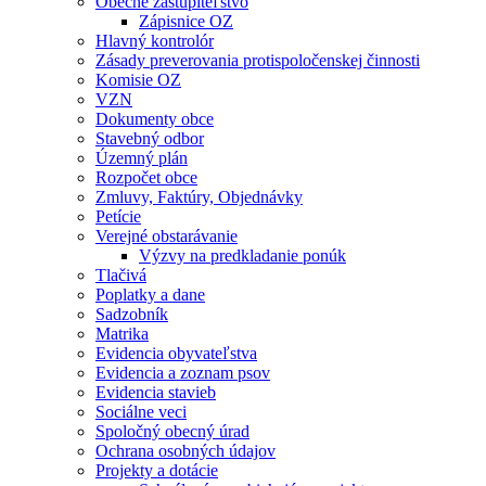
Obecné zastupiteľstvo
Zápisnice OZ
Hlavný kontrolór
Zásady preverovania protispoločenskej činnosti
Komisie OZ
VZN
Dokumenty obce
Stavebný odbor
Územný plán
Rozpočet obce
Zmluvy, Faktúry, Objednávky
Petície
Verejné obstarávanie
Výzvy na predkladanie ponúk
Tlačivá
Poplatky a dane
Sadzobník
Matrika
Evidencia obyvateľstva
Evidencia a zoznam psov
Evidencia stavieb
Sociálne veci
Spoločný obecný úrad
Ochrana osobných údajov
Projekty a dotácie