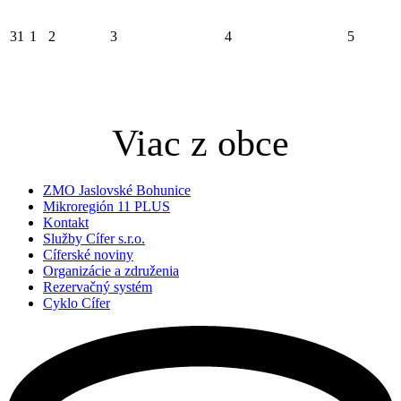
31
1
2
3
4
5
Viac z obce
ZMO Jaslovské Bohunice
Mikroregión 11 PLUS
Kontakt
Služby Cífer s.r.o.
Cíferské noviny
Organizácie a združenia
Rezervačný systém
Cyklo Cífer