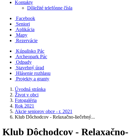
Kontakty
Dôležité telefónne čísla
Facebook
Seniori
Aplikácia
Mapy
Rezervácie
Kúpalisko Pác
Archeopark Pác
Odpady
Stavebný úrad
Hlásenie rozhlasu
Projekty a granty
Úvodná stránka
Život v obci
Fotogaléria
Rok 2021
Akcie seniorov obce - r. 2021
Klub Dôchodcov - Relaxačno-liečebný...
Klub Dôchodcov - Relaxačno-