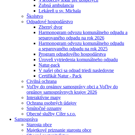
Zubná ambulancia
Lekáreň u sv. Michala
Školstvo
Odpadové hospodárstvo
Zberný dvor
Harmonogram odvozu komunálneho odpadu a
separovaného odpadu na rok 2026
Harmonogram odvozu komunálneho odpadu
a separovaného odpadu na rok 2025
Program odpadového hospodárstva
Úroveň vytriedenia komunálneho odpadu
Natur-pack
V našej obci sa odpad triedi nasledovne
Certifikát Natur - Pack
Civilná ochrana
Voľby do orgánov samosprávy obci a Voľby do
orgánov samosprávnych krajov 2026
Interaktívne mapy
Ochrana osobných údajov
Smútočné oznamy
Obecné služby Cífer s.r.o.
Samospráva
Starosta obce
Majetkové priznanie starostu obce