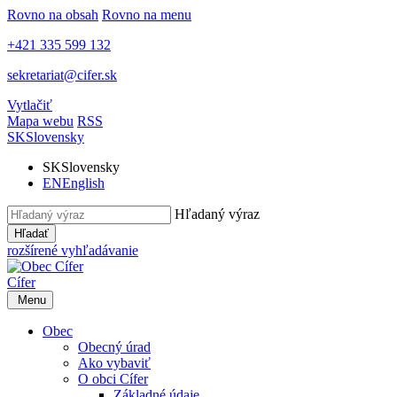
Rovno na obsah
Rovno na menu
+421 335 599 132
sekretariat@cifer.sk
Vytlačiť
Mapa webu
RSS
SK
Slovensky
SK
Slovensky
EN
English
Hľadaný výraz
Hľadať
rozšírené vyhľadávanie
Cífer
Menu
Obec
Obecný úrad
Ako vybaviť
O obci Cífer
Základné údaje