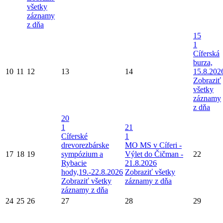
všetky
záznamy
z dňa
15
1
Cíferská
burza,
10
11
12
13
14
15.8.202
Zobraziť
všetky
záznamy
z dňa
20
1
21
Cíferské
1
drevorezbárske
MO MS v Cíferi -
17
18
19
sympózium a
Výlet do Čičman -
22
Rybacie
21.8.2026
hody,19.-22.8.2026
Zobraziť všetky
Zobraziť všetky
záznamy z dňa
záznamy z dňa
24
25
26
27
28
29