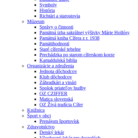
Symboly
História
Richtári a starostovia
Múzeum
Správy o činnosti
Pamätná izba sakrálnej výšivky Márie Hollósy
Pamätná kniha Cífera z r. 1938
Pamätihodnosti
Staré cíferské tehelne
Prechádzka po starom cíferskom korze
Kamaldulská biblia
Organizácie a združenia
Jednota dôchodcov
Klub dôchodcov
Záhradkári a vinári
Spolok priateľov hudby
OZ CZIFFER
Matica slovenská
OZ Živá tradícia Cífer
Knižnica
Šport v obci
Prenájom športovísk
Zdravotníctvo
Detský lekár
Všeobecný lekár pre dospelých