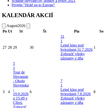
Sčítanie obyvateľov, domov a bytov 2021
Projekt "Hold on to Europe"
KALENDÁR AKCIÍ
August
2026
Po
Ut
St
Št
Pia
So
31
1
Letné kino pod
27
28
29
30
1
hviezdami,31.7.2026
Zobraziť všetky
záznamy z dňa
5
1
Tour de
Slovaquie
- Okolo
7
Slovenska
1
-
Letné kino pod
3
4
6
8
19.9.2026
hviezdami,7.8.2026
o 15:49 v
Zobraziť všetky
Cíferi.
záznamy z dňa
Zobraziť