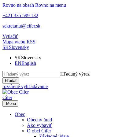
Rovno na obsah
Rovno na menu
+421 335 599 132
sekretariat@cifer.sk
Vytlačiť
Mapa webu
RSS
SK
Slovensky
SK
Slovensky
EN
English
Hľadaný výraz
Hľadať
rozšírené vyhľadávanie
Cífer
Menu
Obec
Obecný úrad
Ako vybaviť
O obci Cífer
Základné údaje