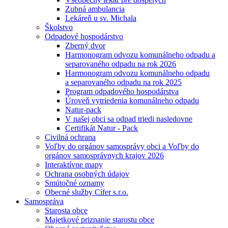
Zubná ambulancia
Lekáreň u sv. Michala
Školstvo
Odpadové hospodárstvo
Zberný dvor
Harmonogram odvozu komunálneho odpadu a
separovaného odpadu na rok 2026
Harmonogram odvozu komunálneho odpadu
a separovaného odpadu na rok 2025
Program odpadového hospodárstva
Úroveň vytriedenia komunálneho odpadu
Natur-pack
V našej obci sa odpad triedi nasledovne
Certifikát Natur - Pack
Civilná ochrana
Voľby do orgánov samosprávy obci a Voľby do
orgánov samosprávnych krajov 2026
Interaktívne mapy
Ochrana osobných údajov
Smútočné oznamy
Obecné služby Cífer s.r.o.
Samospráva
Starosta obce
Majetkové priznanie starostu obce