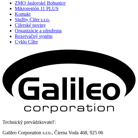
ZMO Jaslovské Bohunice
Mikroregión 11 PLUS
Kontakt
Služby Cífer s.r.o.
Cíferské noviny
Organizácie a združenia
Rezervačný systém
Cyklo Cífer
Technický prevádzkovateľ:
Galileo Corporation s.r.o., Čierna Voda 468, 925 06