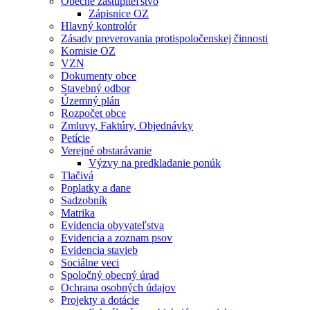
Obecné zastupiteľstvo
Zápisnice OZ
Hlavný kontrolór
Zásady preverovania protispoločenskej činnosti
Komisie OZ
VZN
Dokumenty obce
Stavebný odbor
Územný plán
Rozpočet obce
Zmluvy, Faktúry, Objednávky
Petície
Verejné obstarávanie
Výzvy na predkladanie ponúk
Tlačivá
Poplatky a dane
Sadzobník
Matrika
Evidencia obyvateľstva
Evidencia a zoznam psov
Evidencia stavieb
Sociálne veci
Spoločný obecný úrad
Ochrana osobných údajov
Projekty a dotácie