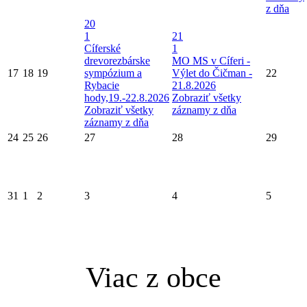
z dňa
20
1
21
Cíferské
1
drevorezbárske
MO MS v Cíferi -
17
18
19
sympózium a
Výlet do Čičman -
22
Rybacie
21.8.2026
hody,19.-22.8.2026
Zobraziť všetky
Zobraziť všetky
záznamy z dňa
záznamy z dňa
24
25
26
27
28
29
31
1
2
3
4
5
Viac z obce