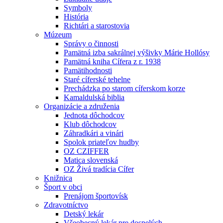
Symboly
História
Richtári a starostovia
Múzeum
Správy o činnosti
Pamätná izba sakrálnej výšivky Márie Hollósy
Pamätná kniha Cífera z r. 1938
Pamätihodnosti
Staré cíferské tehelne
Prechádzka po starom cíferskom korze
Kamaldulská biblia
Organizácie a združenia
Jednota dôchodcov
Klub dôchodcov
Záhradkári a vinári
Spolok priateľov hudby
OZ CZIFFER
Matica slovenská
OZ Živá tradícia Cífer
Knižnica
Šport v obci
Prenájom športovísk
Zdravotníctvo
Detský lekár
Všeobecný lekár pre dospelých