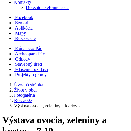
Kontakty
Dôležité telefónne čísla
Facebook
Seniori
Aplikácia
Mapy
Rezervácie
Kúpalisko Pác
Archeopark Pác
Odpady
Stavebný úrad
Hlásenie rozhlasu
Projekty a granty
Úvodná stránka
Život v obci
Fotogaléria
Rok 2023
Výstava ovocia, zeleniny a kvetov -...
Výstava ovocia, zeleniny a
kvetov - 7.10.