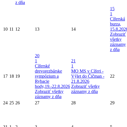
z dňa
15
1
Cíferská
burza,
10
11
12
13
14
15.8.202
Zobraziť
všetky
záznamy
z dňa
20
1
21
Cíferské
1
drevorezbárske
MO MS v Cíferi -
17
18
19
sympózium a
Výlet do Čičman -
22
Rybacie
21.8.2026
hody,19.-22.8.2026
Zobraziť všetky
Zobraziť všetky
záznamy z dňa
záznamy z dňa
24
25
26
27
28
29
31
1
2
3
4
5