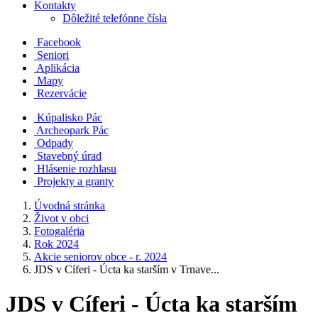
Kontakty
Dôležité telefónne čísla
Facebook
Seniori
Aplikácia
Mapy
Rezervácie
Kúpalisko Pác
Archeopark Pác
Odpady
Stavebný úrad
Hlásenie rozhlasu
Projekty a granty
Úvodná stránka
Život v obci
Fotogaléria
Rok 2024
Akcie seniorov obce - r. 2024
JDS v Cíferi - Úcta ka starším v Trnave...
JDS v Cíferi - Úcta ka starším