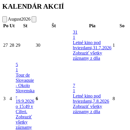
KALENDÁR AKCIÍ
August
2026
Po
Ut
St
Št
Pia
So
31
1
Letné kino pod
27
28
29
30
1
hviezdami,31.7.2026
Zobraziť všetky
záznamy z dňa
5
1
Tour de
Slovaquie
- Okolo
7
Slovenska
1
-
Letné kino pod
3
4
6
8
19.9.2026
hviezdami,7.8.2026
o 15:49 v
Zobraziť všetky
Cíferi.
záznamy z dňa
Zobraziť
všetky
záznamy