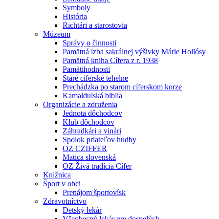
Symboly
História
Richtári a starostovia
Múzeum
Správy o činnosti
Pamätná izba sakrálnej výšivky Márie Hollósy
Pamätná kniha Cífera z r. 1938
Pamätihodnosti
Staré cíferské tehelne
Prechádzka po starom cíferskom korze
Kamaldulská biblia
Organizácie a združenia
Jednota dôchodcov
Klub dôchodcov
Záhradkári a vinári
Spolok priateľov hudby
OZ CZIFFER
Matica slovenská
OZ Živá tradícia Cífer
Knižnica
Šport v obci
Prenájom športovísk
Zdravotníctvo
Detský lekár
Všeobecný lekár pre dospelých