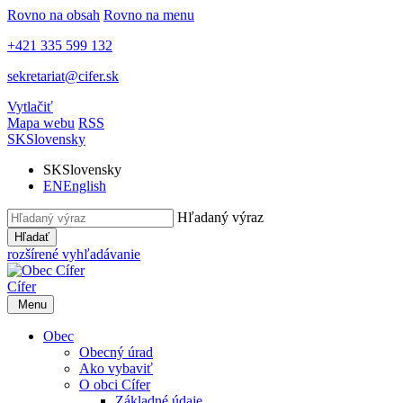
Rovno na obsah
Rovno na menu
+421 335 599 132
sekretariat@cifer.sk
Vytlačiť
Mapa webu
RSS
SK
Slovensky
SK
Slovensky
EN
English
Hľadaný výraz
Hľadať
rozšírené vyhľadávanie
Cífer
Menu
Obec
Obecný úrad
Ako vybaviť
O obci Cífer
Základné údaje