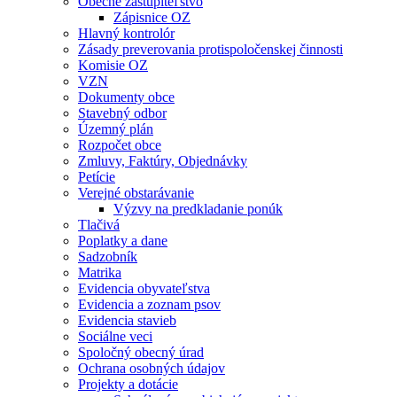
Obecné zastupiteľstvo
Zápisnice OZ
Hlavný kontrolór
Zásady preverovania protispoločenskej činnosti
Komisie OZ
VZN
Dokumenty obce
Stavebný odbor
Územný plán
Rozpočet obce
Zmluvy, Faktúry, Objednávky
Petície
Verejné obstarávanie
Výzvy na predkladanie ponúk
Tlačivá
Poplatky a dane
Sadzobník
Matrika
Evidencia obyvateľstva
Evidencia a zoznam psov
Evidencia stavieb
Sociálne veci
Spoločný obecný úrad
Ochrana osobných údajov
Projekty a dotácie