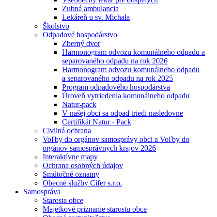
Zubná ambulancia
Lekáreň u sv. Michala
Školstvo
Odpadové hospodárstvo
Zberný dvor
Harmonogram odvozu komunálneho odpadu a
separovaného odpadu na rok 2026
Harmonogram odvozu komunálneho odpadu
a separovaného odpadu na rok 2025
Program odpadového hospodárstva
Úroveň vytriedenia komunálneho odpadu
Natur-pack
V našej obci sa odpad triedi nasledovne
Certifikát Natur - Pack
Civilná ochrana
Voľby do orgánov samosprávy obci a Voľby do
orgánov samosprávnych krajov 2026
Interaktívne mapy
Ochrana osobných údajov
Smútočné oznamy
Obecné služby Cífer s.r.o.
Samospráva
Starosta obce
Majetkové priznanie starostu obce