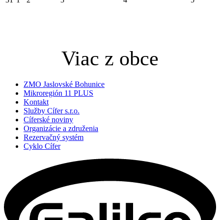
Viac z obce
ZMO Jaslovské Bohunice
Mikroregión 11 PLUS
Kontakt
Služby Cífer s.r.o.
Cíferské noviny
Organizácie a združenia
Rezervačný systém
Cyklo Cífer