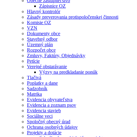
Obecné zastupiteľstvo
Zápisnice OZ
Hlavný kontrolór
Zásady preverovania protispoločenskej činnosti
Komisie OZ
VZN
Dokumenty obce
Stavebný odbor
Územný plán
Rozpočet obce
Zmluvy, Faktúry, Objednávky
Petície
Verejné obstarávanie
Výzvy na predkladanie ponúk
Tlačivá
Poplatky a dane
Sadzobník
Matrika
Evidencia obyvateľstva
Evidencia a zoznam psov
Evidencia stavieb
Sociálne veci
Spoločný obecný úrad
Ochrana osobných údajov
Projekty a dotácie