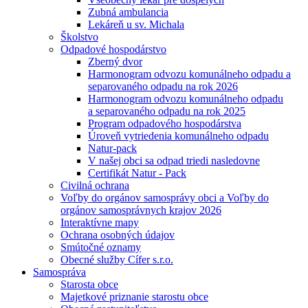
Zubná ambulancia
Lekáreň u sv. Michala
Školstvo
Odpadové hospodárstvo
Zberný dvor
Harmonogram odvozu komunálneho odpadu a
separovaného odpadu na rok 2026
Harmonogram odvozu komunálneho odpadu
a separovaného odpadu na rok 2025
Program odpadového hospodárstva
Úroveň vytriedenia komunálneho odpadu
Natur-pack
V našej obci sa odpad triedi nasledovne
Certifikát Natur - Pack
Civilná ochrana
Voľby do orgánov samosprávy obci a Voľby do
orgánov samosprávnych krajov 2026
Interaktívne mapy
Ochrana osobných údajov
Smútočné oznamy
Obecné služby Cífer s.r.o.
Samospráva
Starosta obce
Majetkové priznanie starostu obce