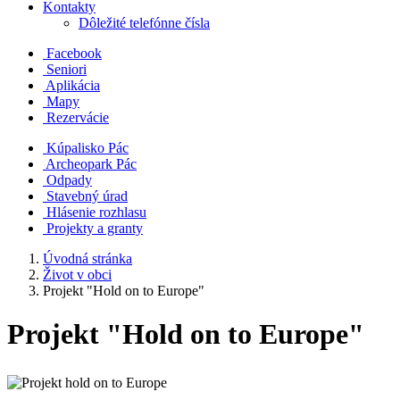
Kontakty
Dôležité telefónne čísla
Facebook
Seniori
Aplikácia
Mapy
Rezervácie
Kúpalisko Pác
Archeopark Pác
Odpady
Stavebný úrad
Hlásenie rozhlasu
Projekty a granty
Úvodná stránka
Život v obci
Projekt "Hold on to Europe"
Projekt "Hold on to Europe"