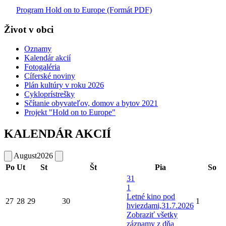
Program Hold on to Europe (Formát PDF)
Život v obci
Oznamy
Kalendár akcií
Fotogaléria
Cíferské noviny
Plán kultúry v roku 2026
Cykloprístrešky
Sčítanie obyvateľov, domov a bytov 2021
Projekt "Hold on to Europe"
KALENDÁR AKCIÍ
August
2026
Po
Ut
St
Št
Pia
So
31
1
Letné kino pod
27
28
29
30
1
hviezdami,31.7.2026
Zobraziť všetky
záznamy z dňa