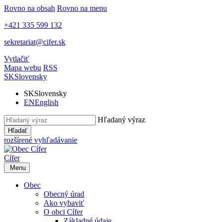
Rovno na obsah
Rovno na menu
+421 335 599 132
sekretariat@cifer.sk
Vytlačiť
Mapa webu
RSS
SK
Slovensky
SK
Slovensky
EN
English
Hľadaný výraz
Hľadať
rozšírené vyhľadávanie
Cífer
Menu
Obec
Obecný úrad
Ako vybaviť
O obci Cífer
Základné údaje