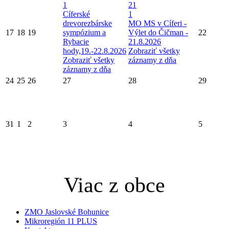
1
21
Cíferské
1
drevorezbárske
MO MS v Cíferi -
17
18
19
sympózium a
Výlet do Čičman -
22
Rybacie
21.8.2026
hody,19.-22.8.2026
Zobraziť všetky
Zobraziť všetky
záznamy z dňa
záznamy z dňa
24
25
26
27
28
29
31
1
2
3
4
5
Viac z obce
ZMO Jaslovské Bohunice
Mikroregión 11 PLUS