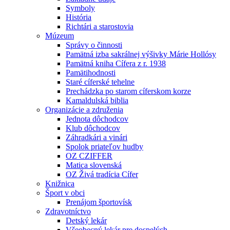
Symboly
História
Richtári a starostovia
Múzeum
Správy o činnosti
Pamätná izba sakrálnej výšivky Márie Hollósy
Pamätná kniha Cífera z r. 1938
Pamätihodnosti
Staré cíferské tehelne
Prechádzka po starom cíferskom korze
Kamaldulská biblia
Organizácie a združenia
Jednota dôchodcov
Klub dôchodcov
Záhradkári a vinári
Spolok priateľov hudby
OZ CZIFFER
Matica slovenská
OZ Živá tradícia Cífer
Knižnica
Šport v obci
Prenájom športovísk
Zdravotníctvo
Detský lekár
Všeobecný lekár pre dospelých