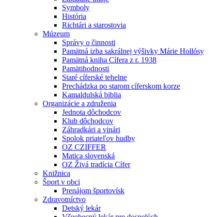
Symboly
História
Richtári a starostovia
Múzeum
Správy o činnosti
Pamätná izba sakrálnej výšivky Márie Hollósy
Pamätná kniha Cífera z r. 1938
Pamätihodnosti
Staré cíferské tehelne
Prechádzka po starom cíferskom korze
Kamaldulská biblia
Organizácie a združenia
Jednota dôchodcov
Klub dôchodcov
Záhradkári a vinári
Spolok priateľov hudby
OZ CZIFFER
Matica slovenská
OZ Živá tradícia Cífer
Knižnica
Šport v obci
Prenájom športovísk
Zdravotníctvo
Detský lekár
Všeobecný lekár pre dospelých