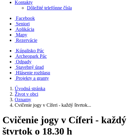
Kontakty
Dôležité telefónne čísla
Facebook
Seniori
Aplikácia
Mapy
Rezervácie
Kúpalisko Pác
Archeopark Pác
Odpady
Stavebný úrad
Hlásenie rozhlasu
Projekty a granty
Úvodná stránka
Život v obci
Oznamy
Cvičenie jogy v Cíferi - každý štvrtok...
Cvičenie jogy v Cíferi - každý
štvrtok o 18.30 h