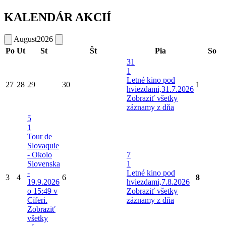
KALENDÁR AKCIÍ
August
2026
Po
Ut
St
Št
Pia
So
31
1
Letné kino pod
27
28
29
30
1
hviezdami,31.7.2026
Zobraziť všetky
záznamy z dňa
5
1
Tour de
Slovaquie
- Okolo
7
Slovenska
1
-
Letné kino pod
3
4
6
8
19.9.2026
hviezdami,7.8.2026
o 15:49 v
Zobraziť všetky
Cíferi.
záznamy z dňa
Zobraziť
všetky