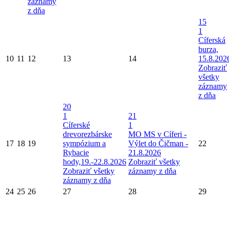
záznamy
z dňa
15
1
Cíferská
burza,
10
11
12
13
14
15.8.202
Zobraziť
všetky
záznamy
z dňa
20
1
21
Cíferské
1
drevorezbárske
MO MS v Cíferi -
17
18
19
sympózium a
Výlet do Čičman -
22
Rybacie
21.8.2026
hody,19.-22.8.2026
Zobraziť všetky
Zobraziť všetky
záznamy z dňa
záznamy z dňa
24
25
26
27
28
29