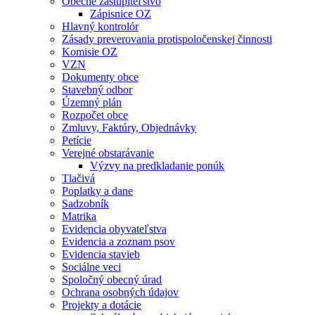
Obecné zastupiteľstvo
Zápisnice OZ
Hlavný kontrolór
Zásady preverovania protispoločenskej činnosti
Komisie OZ
VZN
Dokumenty obce
Stavebný odbor
Územný plán
Rozpočet obce
Zmluvy, Faktúry, Objednávky
Petície
Verejné obstarávanie
Výzvy na predkladanie ponúk
Tlačivá
Poplatky a dane
Sadzobník
Matrika
Evidencia obyvateľstva
Evidencia a zoznam psov
Evidencia stavieb
Sociálne veci
Spoločný obecný úrad
Ochrana osobných údajov
Projekty a dotácie