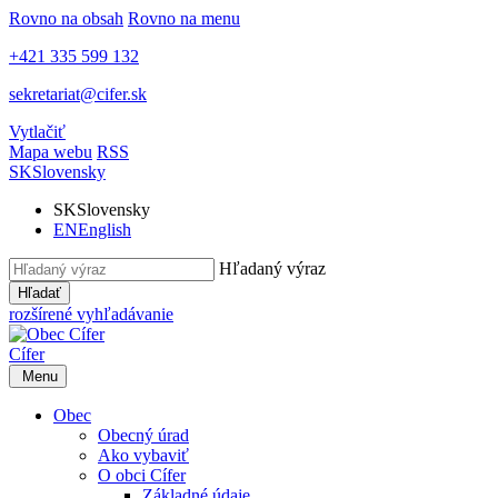
Rovno na obsah
Rovno na menu
+421 335 599 132
sekretariat@cifer.sk
Vytlačiť
Mapa webu
RSS
SK
Slovensky
SK
Slovensky
EN
English
Hľadaný výraz
Hľadať
rozšírené vyhľadávanie
Cífer
Menu
Obec
Obecný úrad
Ako vybaviť
O obci Cífer
Základné údaje