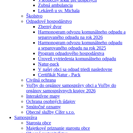
Zubná ambulancia
Lekáreň u sv. Michala
Školstvo
Odpadové hospodárstvo
Zberný dvor
Harmonogram odvozu komunálneho odpadu a
separovaného odpadu na rok 2026
Harmonogram odvozu komunálneho odpadu
a separovaného odpadu na rok 2025
Program odpadového hospodárstva
Úroveň vytriedenia komunálneho odpadu
Natur-pack
V našej obci sa odpad triedi nasledovne
Certifikát Natur - Pack
Civilná ochrana
Voľby do orgánov samosprávy obci a Voľby do
orgánov samosprávnych krajov 2026
Interaktívne mapy
Ochrana osobných údajov
Smútočné oznamy
Obecné služby Cífer s.r.o.
Samospráva
Starosta obce
Majetkové priznanie starostu obce