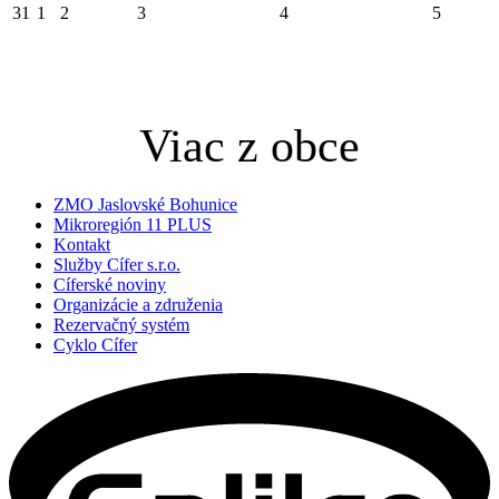
31
1
2
3
4
5
Viac z obce
ZMO Jaslovské Bohunice
Mikroregión 11 PLUS
Kontakt
Služby Cífer s.r.o.
Cíferské noviny
Organizácie a združenia
Rezervačný systém
Cyklo Cífer