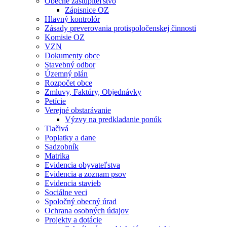
Obecné zastupiteľstvo
Zápisnice OZ
Hlavný kontrolór
Zásady preverovania protispoločenskej činnosti
Komisie OZ
VZN
Dokumenty obce
Stavebný odbor
Územný plán
Rozpočet obce
Zmluvy, Faktúry, Objednávky
Petície
Verejné obstarávanie
Výzvy na predkladanie ponúk
Tlačivá
Poplatky a dane
Sadzobník
Matrika
Evidencia obyvateľstva
Evidencia a zoznam psov
Evidencia stavieb
Sociálne veci
Spoločný obecný úrad
Ochrana osobných údajov
Projekty a dotácie