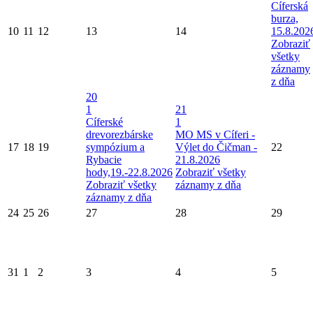
Cíferská
burza,
10
11
12
13
14
15.8.202
Zobraziť
všetky
záznamy
z dňa
20
1
21
Cíferské
1
drevorezbárske
MO MS v Cíferi -
17
18
19
sympózium a
Výlet do Čičman -
22
Rybacie
21.8.2026
hody,19.-22.8.2026
Zobraziť všetky
Zobraziť všetky
záznamy z dňa
záznamy z dňa
24
25
26
27
28
29
31
1
2
3
4
5