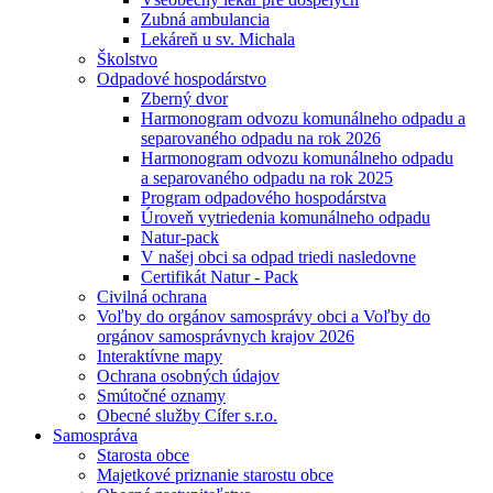
Zubná ambulancia
Lekáreň u sv. Michala
Školstvo
Odpadové hospodárstvo
Zberný dvor
Harmonogram odvozu komunálneho odpadu a
separovaného odpadu na rok 2026
Harmonogram odvozu komunálneho odpadu
a separovaného odpadu na rok 2025
Program odpadového hospodárstva
Úroveň vytriedenia komunálneho odpadu
Natur-pack
V našej obci sa odpad triedi nasledovne
Certifikát Natur - Pack
Civilná ochrana
Voľby do orgánov samosprávy obci a Voľby do
orgánov samosprávnych krajov 2026
Interaktívne mapy
Ochrana osobných údajov
Smútočné oznamy
Obecné služby Cífer s.r.o.
Samospráva
Starosta obce
Majetkové priznanie starostu obce