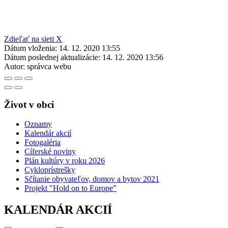
Zdieľať na sieti X
Dátum vloženia:
14. 12. 2020 13:55
Dátum poslednej aktualizácie:
14. 12. 2020 13:56
Autor:
správca webu
Život v obci
Oznamy
Kalendár akcií
Fotogaléria
Cíferské noviny
Plán kultúry v roku 2026
Cykloprístrešky
Sčítanie obyvateľov, domov a bytov 2021
Projekt "Hold on to Europe"
KALENDÁR AKCIÍ