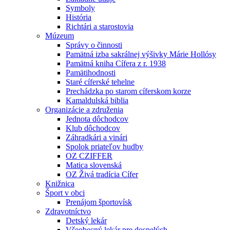
Symboly
História
Richtári a starostovia
Múzeum
Správy o činnosti
Pamätná izba sakrálnej výšivky Márie Hollósy
Pamätná kniha Cífera z r. 1938
Pamätihodnosti
Staré cíferské tehelne
Prechádzka po starom cíferskom korze
Kamaldulská biblia
Organizácie a združenia
Jednota dôchodcov
Klub dôchodcov
Záhradkári a vinári
Spolok priateľov hudby
OZ CZIFFER
Matica slovenská
OZ Živá tradícia Cífer
Knižnica
Šport v obci
Prenájom športovísk
Zdravotníctvo
Detský lekár
Všeobecný lekár pre dospelých