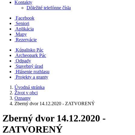
Kontakty
Dôležité telefónne čísla
Facebook
Seniori
Aplikácia
Mapy
Rezervácie
Kúpalisko Pác
Archeopark Pác
Odpady
Stavebný úrad
Hlásenie rozhlasu
Projekty a granty
Úvodná stránka
Život v obci
Oznamy
Zberný dvor 14.12.2020 - ZATVORENÝ
Zberný dvor 14.12.2020 -
ZATVORENÝ