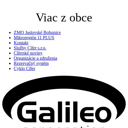
Viac z obce
ZMO Jaslovské Bohunice
Mikroregión 11 PLUS
Kontakt
Služby Cífer s.r.o.
Cíferské noviny
Organizácie a združenia
Rezervačný systém
Cyklo Cífer