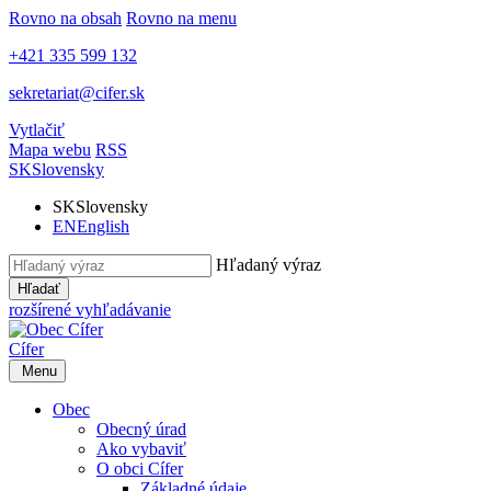
Rovno na obsah
Rovno na menu
+421 335 599 132
sekretariat@cifer.sk
Vytlačiť
Mapa webu
RSS
SK
Slovensky
SK
Slovensky
EN
English
Hľadaný výraz
Hľadať
rozšírené vyhľadávanie
Cífer
Menu
Obec
Obecný úrad
Ako vybaviť
O obci Cífer
Základné údaje